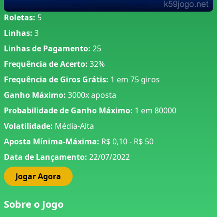
Roletas:
5
Linhas:
3
Linhas de Pagamento:
25
Frequência de Acerto:
32%
Frequência de Giros Grátis:
1 em 75 giros
Ganho Máximo:
3000x aposta
Probabilidade de Ganho Máximo:
1 em 80000
Volatilidade:
Média-Alta
Aposta Mínima-Máxima:
R$ 0,10 - R$ 50
Data de Lançamento:
22/07/2022
Jogar Agora
Sobre o Jogo