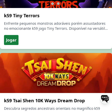
k59 Tiny Terrors
Enfrente pequenos monstros adoráveis porém assustadores
no emocionante k59 jogo Tiny Terrors. Disponível na versátil
k59.com plataforma, este jogo oferece uma experiência única
combinando terror leve com grandes recompensas. Os
Jogar
recursos especiais e rodadas bônus proporcionam emoção
constante aos participantes dos k59 games. Apostadores
estratégicos vão apreciar as vantagens exclusivas disponíveis
para usuários k59 vip, especialmente dentro da categoria k59
fortune game.
k59 Tsai Shen 10K Ways Dream Drop
Descubra segredos ancestrais orientais no magnífico k59