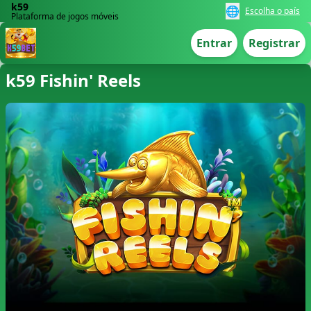
k59
🌐
Escolha o país
Plataforma de jogos móveis
Entrar
Registrar
k59 Fishin' Reels