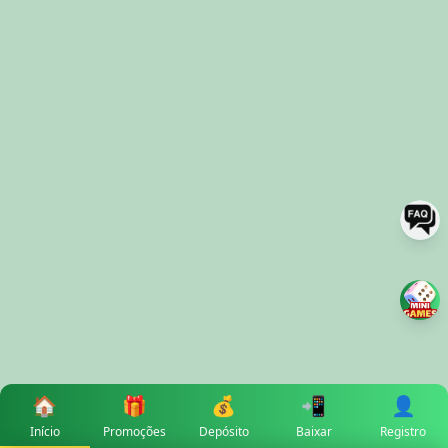
🏠
🎁
💰
📲
👤
Início
Promoções
Depósito
Baixar
Registro