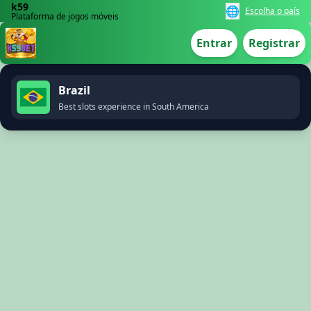
k59
🌐
Escolha o país
Plataforma de jogos móveis
Entrar
Registrar
Brazil
Best slots experience in South America