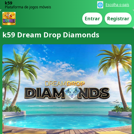
k59
🌐
Escolha o país
Plataforma de jogos móveis
Entrar
Registrar
k59 Dream Drop Diamonds