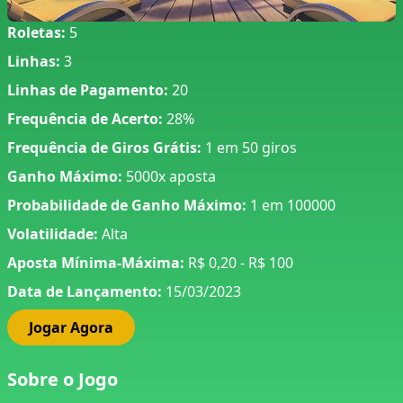
Roletas:
5
Linhas:
3
Linhas de Pagamento:
20
Frequência de Acerto:
28%
Frequência de Giros Grátis:
1 em 50 giros
Ganho Máximo:
5000x aposta
Probabilidade de Ganho Máximo:
1 em 100000
Volatilidade:
Alta
Aposta Mínima-Máxima:
R$ 0,20 - R$ 100
Data de Lançamento:
15/03/2023
Jogar Agora
Sobre o Jogo