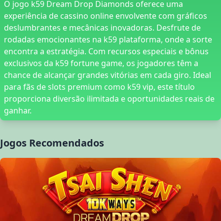
O jogo k59 Dream Drop Diamonds oferece uma
experiência de cassino online envolvente com gráficos
deslumbrantes e mecânicas inovadoras. Desfrute de
rodadas emocionantes na k59 plataforma, onde a sorte
encontra a estratégia. Com recursos especiais e bônus
exclusivos da k59 fortune game, os jogadores têm a
chance de alcançar grandes vitórias em cada giro. Ideal
para fãs de slots premium como k59 vip, este título
proporciona diversão ilimitada e oportunidades reais de
ganhar.
Jogos Recomendados